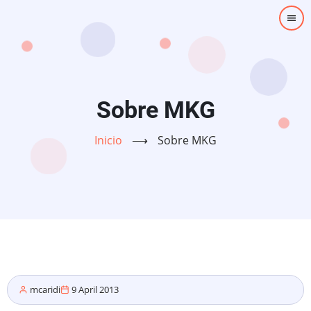
Pasar
al
contenido
principal
Sobre MKG
Inicio
⟶
Sobre MKG
mcaridi
9 April 2013