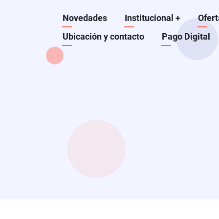
Pasar
Navegación
Novedades
Institucional
+
Ofert
al
contenido
Ubicación y contacto
Pago Digital
principal
principal