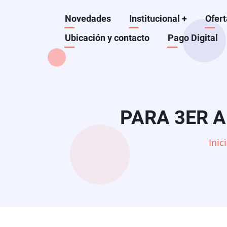
Pasar
Navegación
Novedades
Institucional
+
Ofert
al
contenido
Ubicación y contacto
Pago Digital
principal
principal
PARA 3ER AÑ
Inic